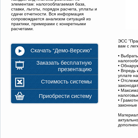
элементам: налогооблагаемая база,
ставки, льготы, порядок расчета, уплаты и
сдачи отчетности. Вся информация
сопровождается анализом ситуаций из
практики, примерами с конкретными
расчетами.
ЭСС "Пра
вам с лег
Скачать “Демо-Версию”
• Выбрат
налогооб
Заказать бесплатную
• Обнаруж
презентацию
• Впредь 
уплате на
• Отслежи
Стоимость системы
законодат
• Максим
налоговы
Приобрести систему
• Грамотн
законные
Материал
актуальн
дополнени