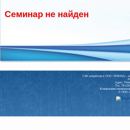
Семинар не найден
Сайт разработан в ООО «NORMA», заре
Р
Адрес: Узбе
Тел. 78-150
Копирование материалов 
© ООО «N