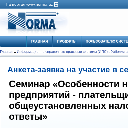
На портал www.norma.uz
ГЛАВНАЯ
ПРОДУКТЫ
ПОЛЬЗОВАТЕЛЮ СИСТ
Главная
→
Информационно справочные правовые системы (ИПС) в Узбекистан
Анкета-заявка на участие в 
Семинар «Особенности 
предприятий - плательщ
общеустановленных нало
ответы»